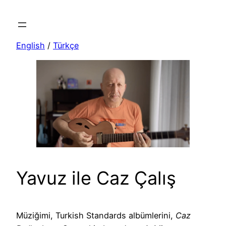
Skip
to
content
English
/
Türkçe
Yavuz ile Caz Çalış
Müziğimi, Turkish Standards albümlerini,
Caz