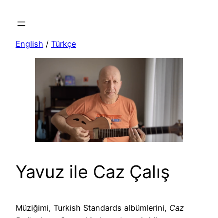
Skip
to
content
English
/
Türkçe
Yavuz ile Caz Çalış
Müziğimi, Turkish Standards albümlerini,
Caz